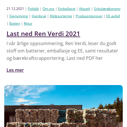
21.12.2021
|
Politikk
|
Om oss
|
Emballasje
|
Aktuelt
|
Sirkulærøkonomi
|
Gjenvinning
|
Gjenbruk
|
Kildesortering
|
Produsentansvar
|
EE-avfall
|
Batteri
|
Retur
Last ned Ren Verdi 2021
I vår årlige oppsummering, Ren Verdi, leser du godt
stoff om batterier, emballasje og EE, samt resultater
og bærekraftsrapportering. Last ned PDF her
Les mer