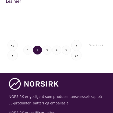
Les mer
‹‹
›
Side 2 av 7
1
2
3
4
5
‹
››
NORSIRK er godkjent som produsentansvarsselskap på
EE-produkter, batteri og emballasje.
NORSIRK er sertifisert etter