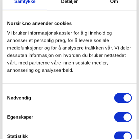
Samtykke
Detaljer
Om
Norsirk.no anvender cookies
Vi bruker informasjonskapsler for å gi innhold og
annonser et personlig preg, for å levere sosiale
mediefunksjoner og for å analysere trafikken vår. Vi deler
dessuten informasjon om hvordan du bruker nettstedet
vårt, med partnerne våre innen sosiale medier,
annonsering og analysearbeid.
Samtykkevalg
12.10.2021
|
Politikk
|
Aktuelt
|
Kildesortering
|
EE-avfall
Nødvendig
Tilsyn med mottak av EE-avfall
Egenskaper
Miljødirektoratet er ute på tilsyn igjen - og nå er det
for å sjekke om alle som mottar kassert elektronikk
gjør det de skal - og at de har på plass tillatelser til å
Statistikk