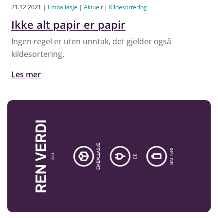
21.12.2021
|
Emballasje
|
Aktuelt
|
Kildesortering
Ikke alt papir er papir
Ingen regel er uten unntak, det gjelder også
kildesortering.
Les mer