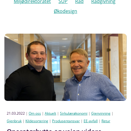
Miljødirektoratet
SUP
Råd
Rådgivning
Økodesign
21.03.2022
|
Om oss
|
Aktuelt
|
Sirkulærøkonomi
|
Gjenvinning
|
Gjenbruk
|
Kildesortering
|
Produsentansvar
|
EE-avfall
|
Retur