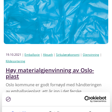
19.10.2021
|
Emballasje
|
Aktuelt
|
Sirkulærøkonomi
|
Gjenvinning
|
Kildesortering
Høy materialgjenvinning av Oslo-
plast
Oslo kommune er godt fornøyd med håndteringen
av emballasjeplast, ett år inn i det ferske
samarbeidet med Norsirk.
Les mer