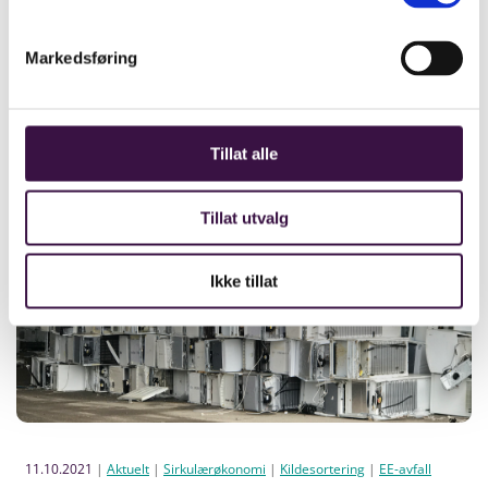
miljøsanere og gjenvinne EE-avfall. Norsirk er godt
fornøyd med at Miljødirektoratet (Norwegian
Markedsføring
Environment Agency) er ute og kontrollerer.
Les mer
Tillat alle
Tillat utvalg
Ikke tillat
11.10.2021
|
Aktuelt
|
Sirkulærøkonomi
|
Kildesortering
|
EE-avfall