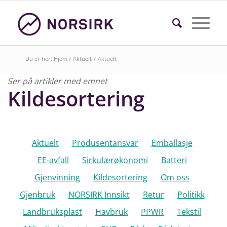
Du er her:
Hjem
/
Aktuelt
/
Aktuelt
Ser på artikler med emnet
Kildesortering
Søk i faktasider
Aktuelt
Produsentansvar
Emballasje
EE-avfall
Sirkulærøkonomi
Batteri
Gjenvinning
Kildesortering
Om oss
Gjenbruk
NORSIRK Innsikt
Retur
Politikk
Landbruksplast
Havbruk
PPWR
Tekstil