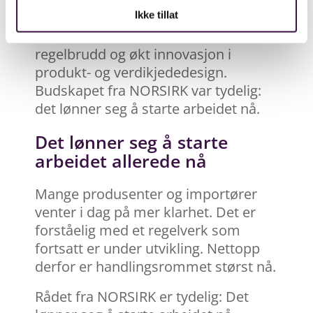
blant annet bedre kontroll på
Ikke tillat
kostnader, lavere risiko for
regelbrudd og økt innovasjon i
produkt- og verdikjededesign.
Budskapet fra NORSIRK var tydelig:
det lønner seg å starte arbeidet nå.
Det lønner seg å starte
arbeidet allerede nå
Mange produsenter og importører
venter i dag på mer klarhet. Det er
forståelig med et regelverk som
fortsatt er under utvikling. Nettopp
derfor er handlingsrommet størst nå.
Rådet fra NORSIRK er tydelig: Det