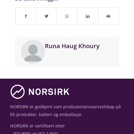
Runa Haug Khoury
NORSIRK er godkjent som produsentansvarsselskap på
EE-produkter, batteri og emballasje.
NORSIRK er sertifisert etter
– ISO 9001 og ISO 14001