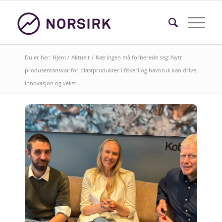
Du er her:
Hjem
/
Aktuelt
/
Næringen må forberede seg: Nytt
produsentansvar for plastprodukter i fiskeri og havbruk kan drive
innovasjon og vekst
Søk i faktasider