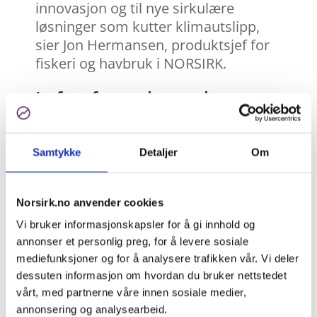
innovasjon og til nye sirkulære
løsninger som kutter klimautslipp,
sier Jon Hermansen, produktsjef for
fiskeri og havbruk i NORSIRK.
Løftet frem eksempler
NORSIRK viste frem konkrete
eksempler på sirkulær innovasjon
Samtykke
Detaljer
Om
innenfor plastprodukter i fiskeri og
havbruk som har blitt bygget frem
med ren kommersiell motivasjon,
Norsirk.no anvender cookies
også før produsentansvarskravene
Vi bruker informasjonskapsler for å gi innhold og
trer i kraft. I andre sektorer bistår
annonser et personlig preg, for å levere sosiale
NORSIRK store
mediefunksjoner og for å analysere trafikken vår. Vi deler
produsentansvarskunder som
dessuten informasjon om hvordan du bruker nettstedet
vårt, med partnerne våre innen sosiale medier,
Felleskjøpet Agri og BEWI Insulation
annonsering og analysearbeid.
Norge med nedstrømsløsninger som