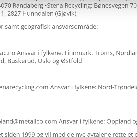
 4070 Randaberg •Stena Recycling: Bønesvegen 70
 1, 2827 Hunndalen (Gjøvik)
ør samt geografisk ansvarsområde:
vac.no Ansvar i fylkene: Finnmark, Troms, Nordl
ld, Buskerud, Oslo og Østfold
tenarecycling.com Ansvar i fylkene: Nord-Trønde
oppland@metallco.com Ansvar i fylkene: Oppland
siden 1999 og vil med de nye avtalene rette et 