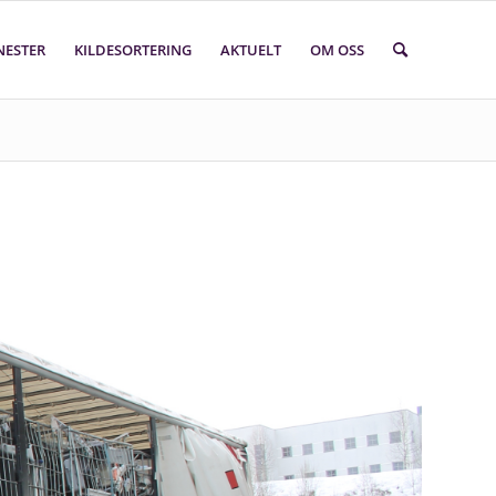
NESTER
KILDESORTERING
AKTUELT
OM OSS
Søk i faktasider