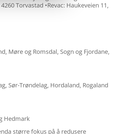
 4260 Torvastad •Revac: Haukeveien 11,
and, Møre og Romsdal, Sogn og Fjordane,
lag, Sør-Trøndelag, Hordaland, Rogaland
 og Hedmark
enda større fokus på å redusere