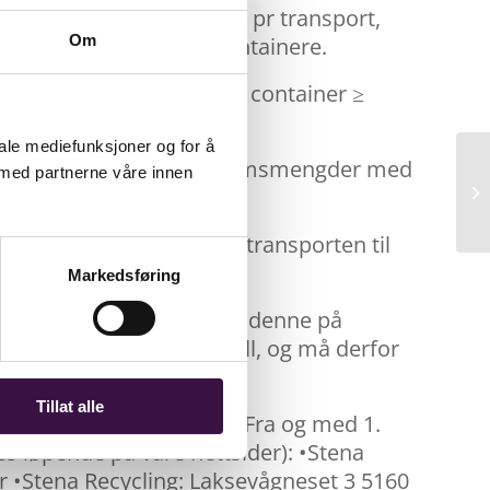
tslipp og lavere kostnader pr transport,
Om
av transport- og krokkontainere.
kostnadene >4,0 tonn pr. container ≥
iale mediefunksjoner og for å
teineren, reduseres minimumsmengder med
 med partnerne våre innen
 eventuelt selv besørge transporten til
Markedsføring
kostnadsfri benyttelse av denne på
ger for annet enn EE-avfall, og må derfor
Tillat alle
rekte på mottakene våre. Fra og med 1.
es løpende på våre nettsider): •Stena
r •Stena Recycling: Laksevågneset 3 5160