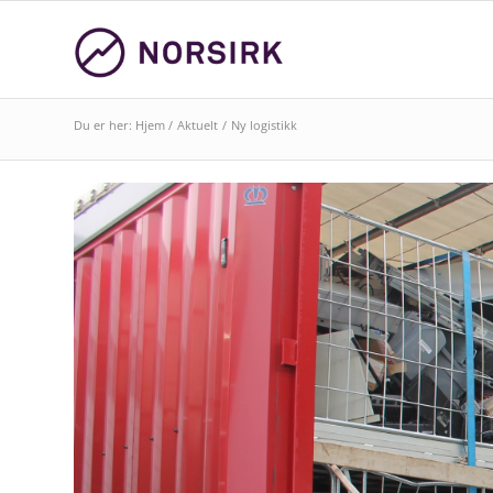
Du er her:
Hjem
/
Aktuelt
/
Ny logistikk