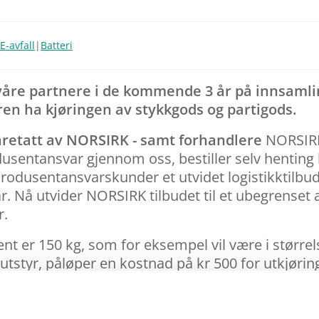
E-avfall
|
Batteri
våre partnere i de kommende 3 år på innsamli
 våren ha kjøringen av stykkgods og partigods.
retatt av NORSIRK - samt forhandlere
NORSIRKs
usentansvar gjennom oss, bestiller selv henting h
re produsentansvarskunder et utvidet logistikktilbud
r. Nå utvider NORSIRK tilbudet til et ubegrenset 
r.
 er 150 kg, som for eksempel vil være i størrel
tstyr, påløper en kostnad på kr 500 for utkjøring 
tkjøring og leie, og 200 for innhent per enhet.
esitter som jevnlig har mye avfall og trenger st