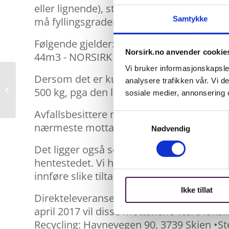
eller lignende), stiller NORSIRKs transport
Samtykke
må fyllingsgraden optimaliseres. NORSIR
Følgende gjelder: >3,5 tonn pr. containe
Norsirk.no anvender cookie
44m3 - NORSIRK dekker transportkostna
Vi bruker informasjonskapsler
Dersom det er kun kuldemøbler eller an
analysere trafikken vår. Vi 
Jeg heier på politiet i
500 kg, pga den lave egenvekten på diss
sosiale medier, annonsering 
Ålesund
Avfallsbesittere med lavere mengder pr t
Samtykkevalg
nærmeste mottakssted/behandlingsanlegg
Nødvendig
Det ligger også som en premiss at en kont
hentestedet. Vi har dessverre sett at avf
innføre slike tiltak.
Ikke tillat
Direkteleveranse Flere av NORSIRKs kunde
april 2017 vil disse mottakene være lokal
Recycling: Havnevegen 90, 3739 Skien •St