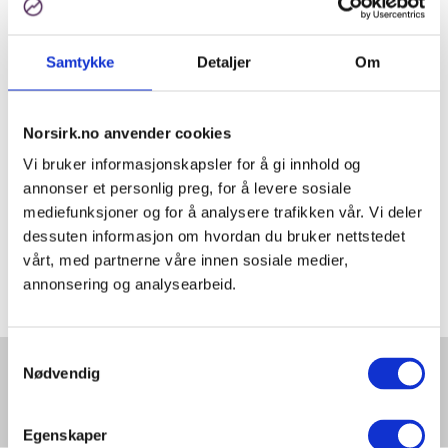
Skjermer
Samtykke
Detaljer
Om
Materialgjenvinning og
ombruk:83,91%
Norsirk.no anvender cookies
Lyskilder:
Vi bruker informasjonskapsler for å gi innhold og
Materialgjenvinning og
annonser et personlig preg, for å levere sosiale
mediefunksjoner og for å analysere trafikken vår. Vi deler
ombruk:88,63%
dessuten informasjon om hvordan du bruker nettstedet
vårt, med partnerne våre innen sosiale medier,
Småelektronikk/burvarer:
annonsering og analysearbeid.
Materialgjenvinning og
ombruk:80,3%
Samtykkevalg
Nødvendig
Norsirk utvider
tjenestespekteret
Store elektriske produkter (eks
hvitevarer):
Egenskaper