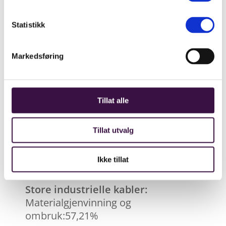
Materialgjenvinning og
ombruk:85,92%
Statistikk
Mindre it- og
Markedsføring
telekommunikasjonsutstyr:
Materialgjenvinning og ombruk:
81,28%
Tillat alle
Stort industrielt utstyr:
Tillat utvalg
Materialgjenvinning og ombruk:
78,34%
Ikke tillat
Store industrielle kabler:
Materialgjenvinning og
ombruk:57,21%