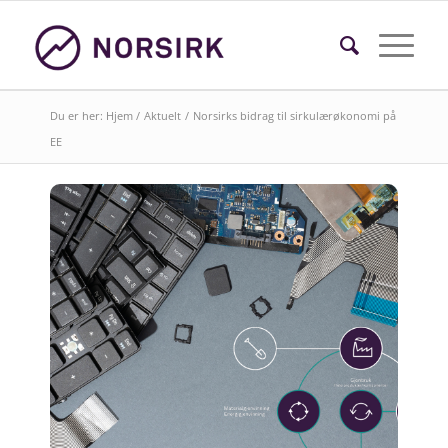
Du er her:
Hjem
/
Aktuelt
/
Norsirks bidrag til sirkulærøkonomi på
EE
Søk i faktasider