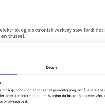
ektrisk og elektronisk verktøy støv fordi det i
 en trussel.
m gjør at aktører i byggenæringen tjener penger 
rdi for den som eier det. Å la oss hente brukt v
Detaljer
riftsøkonomi. Vi hjelper næringen å bli kvitt avfa
 administrerende direktør i Norsirk.
s
r, kjent som landets fremste aktør på miljøhåndter
 for å gi innhold og annonser et personlig preg, for å levere sos
etanse på området.
deler dessuten informasjon om hvordan du bruker nettstedet vårt,
og analysearbeid.
ntekter på avfallet. Det er enkelt, smart, og man f