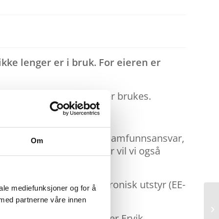
kke lenger er i bruk. For eieren er
på verktøy som ikke lenger brukes.
erktøy handler om mer enn samfunnsansvar,
Om
llet, og i mange tilfeller vil vi også
ing av elektrisk og elektronisk utstyr (EE-
iale mediefunksjoner og for å
 med partnerne våre innen
ølger lover og regler, sier Ervik.