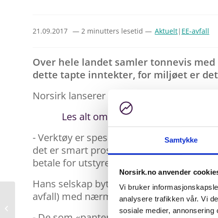
21.09.2017
— 2 minutters lesetid —
Aktuelt
|
EE-avfall
Over hele landet samler tonnevis med el
dette tapte inntekter, for miljøet er det
Norsirk lanserer nå en enkel tjeneste so
Les alt om ordningen her
- Verktøy er spesialavfall som har en ve
Samtykke
det er smart prosjektstyring og lønnsom bed
betale for utstyret, sier Stig Ervik som er
Norsirk.no anvender cookie
Hans selskap byttet i fjor navn fra Elretu
Vi bruker informasjonskapsler
avfall) med nærmere 20 års spesialkomp
analysere trafikken vår. Vi 
I dag slukker FM-nettet
sosiale medier, annonsering 
på Østlandet
- De som «panter» verktøyet hos oss får in