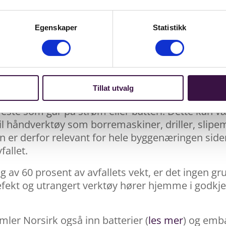
r og bestiller et stort avfallsbur som plasseres på
Egenskaper
Statistikk
mmen, sier Ervik.
artnere
Tillat utvalg
te som går på strøm eller batteri. Dette kan væ
 håndverktøy som borremaskiner, driller, slipem
 er derfor relevant for hele byggenæringen siden
fallet.
 av 60 prosent av avfallets vekt, er det ingen grun
Defekt og utrangert verktøy hører hjemme i godkj
samler Norsirk også inn batterier (
les mer
) og emba