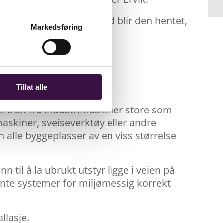
 byggeplass. Til avtalt tid blir den hentet,
Markedsføring
Tillat alle
re alt fra industrimaskiner store som
askiner, sveiseverktøy eller andre
 alle byggeplasser av en viss størrelse
n til å la ubrukt utstyr ligge i veien på
ente systemer for miljømessig korrekt
llasje.