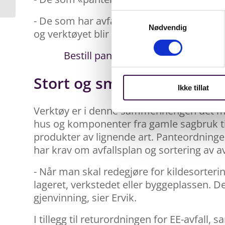
Samtykkevalg
- De som har avfall i form av verktøy ringe
Nødvendig
og verktøyet blir en ressurs i avfallsstrø
Bestill pantebur direkte hos våre p
Stort og smått av verktøy
Ikke tillat
Verktøy er i denne sammenhengen det mes
hus og komponenter fra gamle sagbruk til
produkter av lignende art. Panteordningen
har krav om avfallsplan og sortering av av
- Når man skal redegjøre for kildesortering
lageret, verkstedet eller byggeplassen. 
gjenvinning, sier Ervik.
I tillegg til returordningen for EE-avfall, 