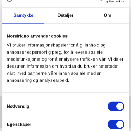
Sikker-bokser tømmes på Vollebekk.
Samtykke
Detaljer
Om
- Det som er bra her er at arbeidet
viser at mennesker som av
Norsirk.no anvender cookies
forskjellige årsaker har vært ute av
Vi bruker informasjonskapsler for å gi innhold og
arbeidslivet har verdi. Også i det
annonser et personlig preg, for å levere sosiale
materialistiske perspektivet tar man
mediefunksjoner og for å analysere trafikken vår. Vi deler
ut nye verdier av produkter som
dessuten informasjon om hvordan du bruker nettstedet
noen ikke vil bruke lenger. Hos
vårt, med partnerne våre innen sosiale medier,
OsloKollega og Sirkular Gjenbruk får
annonsering og analysearbeid.
alle en ny start, både menneskene og
utstyret, sier Astri.
Samtykkevalg
Nødvendig
Vekker begeistring
Emballasjemerking
Egenskaper
Dette er den største gruppa som så