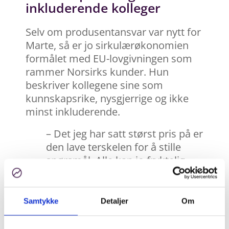
inkluderende kolleger
Selv om produsentansvar var nytt for
Marte, så er jo sirkulærøkonomien
formålet med EU-lovgivningen som
rammer Norsirks kunder. Hun
beskriver kollegene sine som
kunnskapsrike, nysgjerrige og ikke
minst inkluderende.
– Det jeg har satt størst pris på er
den lave terskelen for å stille
spørsmål. Alle kan jo fryktelig
mye, men ingen forventer at du
kan alt fra starten av. De er alltid
ivrige etter å forklare og dele av
Samtykke
Detaljer
Om
sin kunnskap. Det har gjort at jeg
har kommet raskt inn i arbeidet