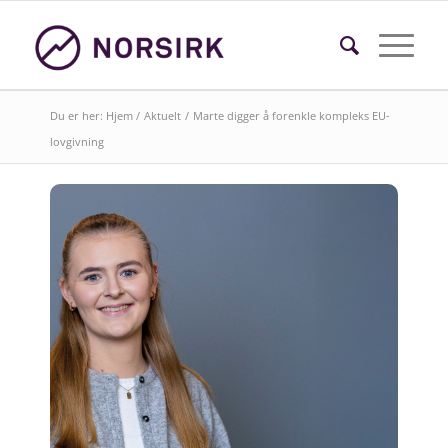
Du er her:
Hjem
/
Aktuelt
/
Marte digger å forenkle kompleks EU-
lovgivning
Søk i faktasider