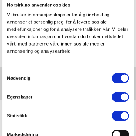
Norsirk.no anvender cookies
og føler meg som en del av
teamet.
Vi bruker informasjonskapsler for å gi innhold og
annonser et personlig preg, for å levere sosiale
Hun trekker også frem den gode
mediefunksjoner og for å analysere trafikken vår. Vi deler
stemningen i hverdagen.
dessuten informasjon om hvordan du bruker nettstedet
vårt, med partnerne våre innen sosiale medier,
– Jeg ble positivt overrasket over
annonsering og analysearbeid.
at det er en så morsom gjeng
her! Man vet aldri på forhånd
hvordan det sosiale miljøet på en
Samtykkevalg
Trenger du mer
Nødvendig
arbeidsplass vil være, men her er
informasjon om
det gode vitser på lager, og det
batterier?
kan jeg like, sier hun.
Egenskaper
REdu = Produktive og
Statistikk
lærerike sommermåneder
Guro K. Husby kan ikke få fullrost
Markedsføring