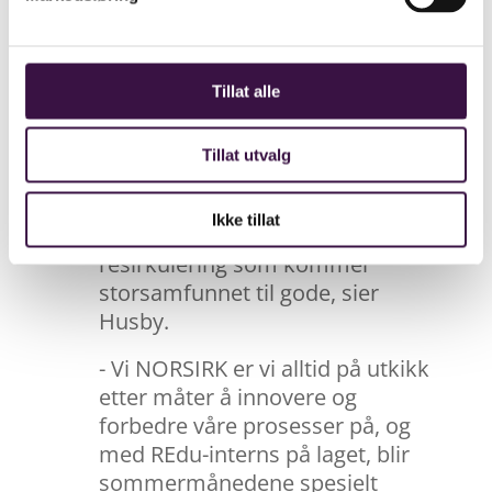
REdu-programmet.
- Det er inspirerende å se
hvordan programmet tiltrekker
Tillat alle
seg studenter som ønsker å
gjøre en forskjell i vår bransje.
Tillat utvalg
Her får unge talenter muligheten
til å utvikle kompetanse innen
Ikke tillat
bærekraft, avfallshåndtering og
resirkulering som kommer
storsamfunnet til gode, sier
Husby.
- Vi NORSIRK er vi alltid på utkikk
etter måter å innovere og
forbedre våre prosesser på, og
med REdu-interns på laget, blir
sommermånedene spesielt