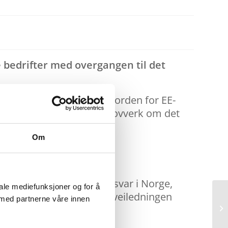
e bedrifter med overgangen til det
idede produsentansvar i Norden for EE-
esiell oppmerksomhet i EU-lovverk om det
Om
lagte krav til produsentansvar i Norge,
iale mediefunksjoner og for å
ted – og ekspertisen og veiledningen
 med partnerne våre innen