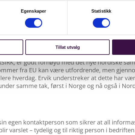
Egenskaper
Statistikk
ing for produsentansvar
for EE, batterier, tekstiler og emballasje, og bæ
 overholdelse av forskrifter. Dette er bakgrunnen
orskjellige produsentansvarselskaper i Norge, Sver
Tillat utvalg
ORSIRK, er godt fornøyd med det nye nordiske sa
ommer fra EU kan være utfordrende, men gjennom
lere hverdag. Ervik understreker at dette har vær
under samme tak, først i Norge og nå også i Nord
 sin egen kontaktperson som sikrer at all informas
ir varslet – tydelig og til riktig person i bedrift