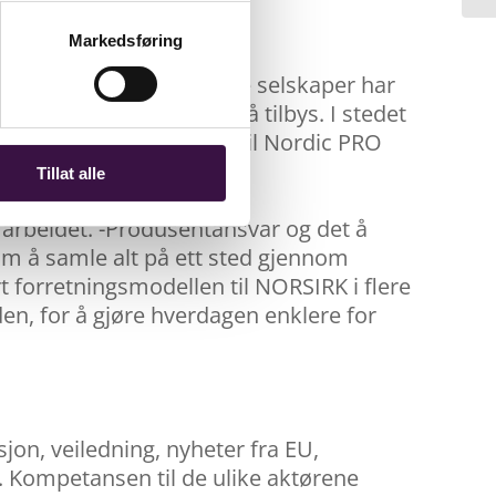
Markedsføring
rekraftansvarlige i større selskaper har
 for forenklingen som nå tilbys. I stedet
ige, Finland og Danmark, vil Nordic PRO
Tillat alle
marbeidet. -Produsentansvar og det å
 å samle alt på ett sted gjennom
t forretningsmodellen til NORSIRK i flere
en, for å gjøre hverdagen enklere for
jon, veiledning, nyheter fra EU,
en. Kompetansen til de ulike aktørene