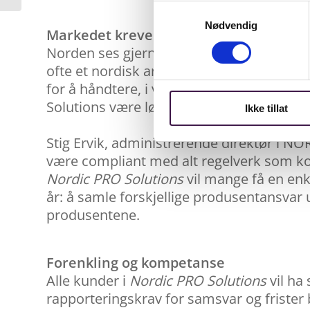
Samtykkevalg
Nødvendig
Markedet krever en felles nordisk løsn
Norden ses gjerne som et enhetlig marked 
ofte et nordisk ansvar for rapportering og
for å håndtere, i verste fall, totalt 12 f
Solutions være løsningen i alle fire land.
Ikke tillat
Stig Ervik, administrerende direktør i N
være compliant med alt regelverk som k
Nordic PRO Solutions
vil mange få en enk
år: å samle forskjellige produsentansvar 
produsentene.
Forenkling og kompetanse
Alle kunder i
N
ordic PRO Solutions
vil ha
rapporteringskrav for samsvar og frister bl