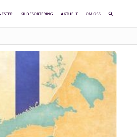
NESTER
KILDESORTERING
AKTUELT
OM OSS
Søk i faktasider