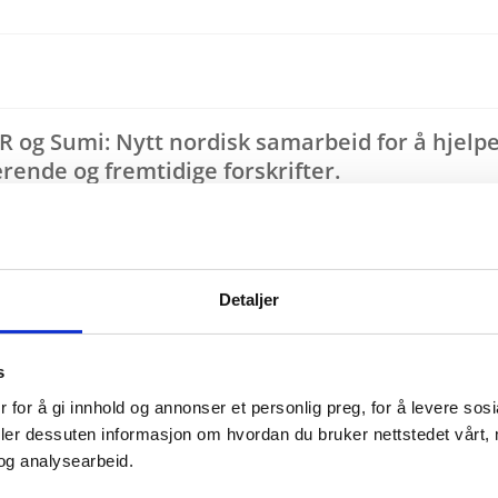
MR og Sumi:
Nytt nordisk samarbeid for å hjelp
rende og fremtidige forskrifter.
, TMR, Retur og Sumi tilby å ta hånd om dine utv
 og all emballasje. Alle er fraksjoner som får sp
ansvarsregelverk.
Detaljer
 for EPR-tjenester
s
 at du får hjelp og støtte til å oppfylle dine lovpå
 for å gi innhold og annonser et personlig preg, for å levere sos
t kontaktpunkt. Rapportering kan gjøres på ett s
deler dessuten informasjon om hvordan du bruker nettstedet vårt,
re i samsvar, vil også finnes på ett sted.
og analysearbeid.