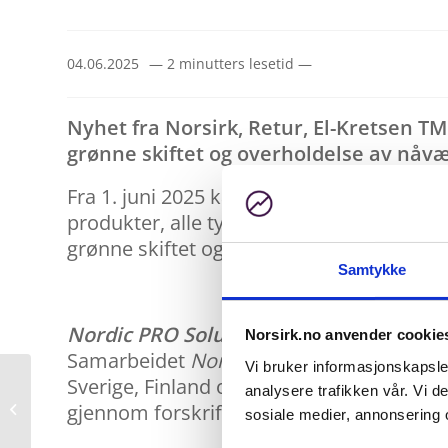
04.06.2025
— 2 minutters lesetid —
Nyhet fra Norsirk, Retur, El-Kretsen T
grønne skiftet og overholdelse av nåvæ
Fra 1. juni 2025 kan NORSIRK, El-Kretsen
produkter, alle typer batterier, tekstiler
grønne skiftet og er dekket av produsent
Samtykke
Nordic PRO Solutions
– samlingspunktet
Norsirk.no anvender cookie
Samarbeidet
Nordic PRO Solutions
sikrer
Vi bruker informasjonskapsler
Leder av
Sverige, Finland og Danmark – gjennom et
analysere trafikken vår. Vi 
ekspertutvalget
gjennom forskriftene du må følge for å væ
sosiale medier, annonsering 
kommer til
Innsiktsdagen