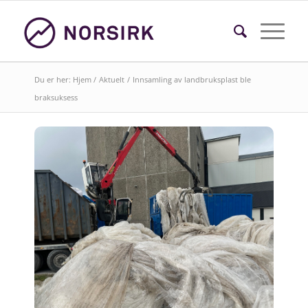
Du er her:
Hjem
/
Aktuelt
/
Innsamling av landbruksplast ble
braksuksess
Søk i faktasider