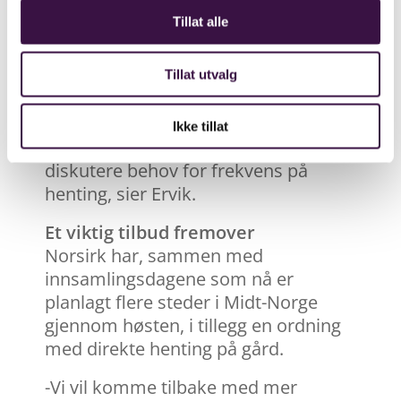
Norsirk håper på tett og god dialog
Tillat alle
med de forskjellige lokale
bondelagene.
Tillat utvalg
- Det er helt avgjørende for å sikre
både god informasjonsflyt om
Ikke tillat
innsamlingsdagene – samt å
diskutere behov for frekvens på
henting, sier Ervik.
Et viktig tilbud fremover
Norsirk har, sammen med
innsamlingsdagene som nå er
planlagt flere steder i Midt-Norge
gjennom høsten, i tillegg en ordning
med direkte henting på gård.
-Vi vil komme tilbake med mer