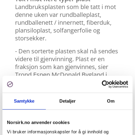
Landbruksplasten som ble tatt i mot
denne uken var rundballeplast,
rundballenett / innernett, fiberduk,
plansiloplast, solfangerfolie og
storsekker.
- Den sorterte plasten skal nå sendes
videre til gjenvinning. Plast er en
fraksjon som kan gjenvinnes, sier
Trond Espen McDonald Bygland i
Norsirk, prosjektleder for den nye
ordningen.
Samtykke
Detaljer
Om
Han opplevde at bøndene var godt
fornøyde med tilbudet fra Norsirk på
Frosta.
Norsirk.no anvender cookies
Ser til Sverige og Finland
Vi bruker informasjonskapsler for å gi innhold og