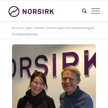
Du er her:
Hjem
/
Aktuelt
/
Godt fornøyd med tilbakemeldingene
fra Miljødirektoratet
Søk i faktasider