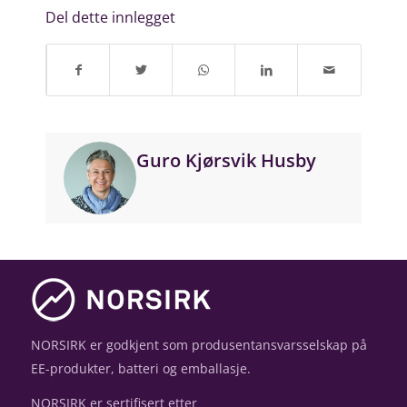
Del dette innlegget
Guro Kjørsvik Husby
NORSIRK er godkjent som produsentansvarsselskap på
EE-produkter, batteri og emballasje.
NORSIRK er sertifisert etter