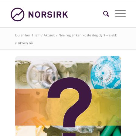
Du er her:
Hjem
/
Aktuelt
/
Nye regler kan koste deg dyrt – sjekk
risikoen nå
Søk i faktasider