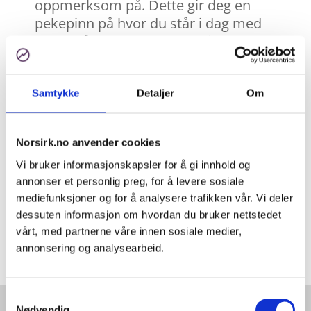
oppmerksom på. Dette gir deg en
pekepinn på hvor du står i dag med
tanke på kommende krav til samsvar
og hva du kan gjøre for å forberede
deg best mulig.
Samtykke
Detaljer
Om
Hva får du ut av
Norsirk.no anvender cookies
kartleggingen?
Vi bruker informasjonskapsler for å gi innhold og
annonser et personlig preg, for å levere sosiale
✔
Innsikt i hvilken betydning din rolle
mediefunksjoner og for å analysere trafikken vår. Vi deler
har i verdikjeden
dessuten informasjon om hvordan du bruker nettstedet
vårt, med partnerne våre innen sosiale medier,
✔ Identifisering av mulige
annonsering og analysearbeid.
utfordringer i verdikjeden
✔ Innsikt om hvilke tiltak du kan
Samtykkevalg
Nødvendig