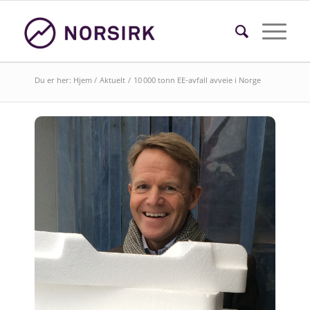
Du er her:
Hjem
/
Aktuelt
/
10 000 tonn EE-avfall avveie i Norge
Søk i faktasider