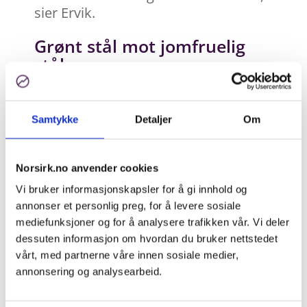
sier Ervik.
Grønt stål mot jomfruelig
stål
For materialgjenvinning av EE-avfallet
er Stena Recycling partneren, og
Samtykke
Detaljer
Om
metallene fra sorteringsanlegget
deres på Frogner går tilbake inn i det
sirkulære kretsløpet via Boliden i
Norsirk.no anvender cookies
Sverige eller jernverket i Mo i Rana.
Vi bruker informasjonskapsler for å gi innhold og
Denne formen for urban gruvedrift
annonser et personlig preg, for å levere sosiale
(urban mining) ga i 2022 så mye som
mediefunksjoner og for å analysere trafikken vår. Vi deler
nesten 20 000 tonn jern og 73,5 kilo
dessuten informasjon om hvordan du bruker nettstedet
rent gull. Ervik peker på nye tider på
vårt, med partnerne våre innen sosiale medier,
annonsering og analysearbeid.
metallbørsen i London.
- Der kan du se at grønt stål har en