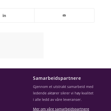
Samarbeidspartnere
Gjennom et utstrakt samarbeid med
ledende aktører sikrer vi høy kvalitet
i alle ledd av våre leveranser.
Mer om våre samarbeidspartnere