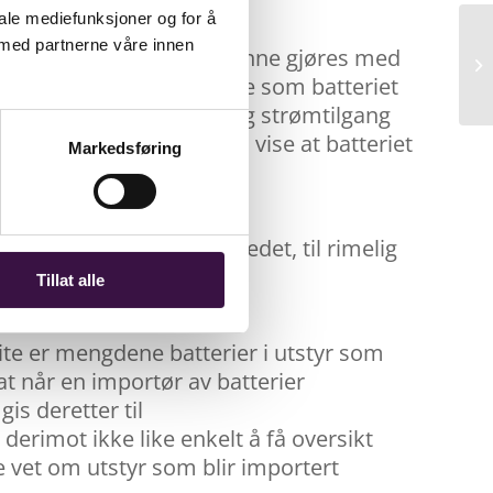
iale mediefunksjoner og for å
 med partnerne våre innen
uttbrukeren. Dette skal kunne gjøres med
t og ikke for enkeltcellene som batteriet
or utstyr der kontinuerlig strømtilgang
vis produsenten klarer å vise at batteriet
Markedsføring
 utstyret er satt på markedet, til rimelig
e batteribytte.
Tillat alle
vite er mengdene batterier i utstyr som
 at når en importør av batterier
is deretter til
erimot ikke like enkelt å få oversikt
 vet om utstyr som blir importert