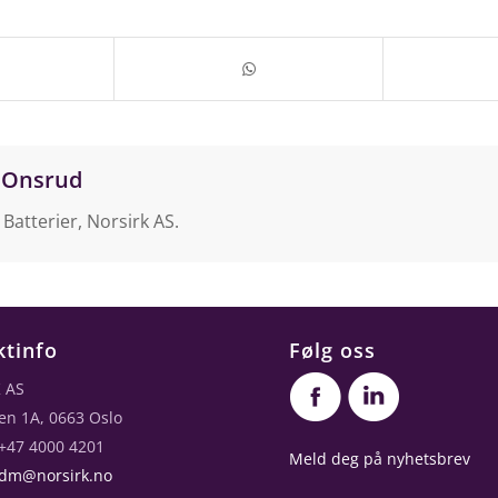
 Onsrud
 Batterier, Norsirk AS.
ktinfo
Følg oss
 AS
en 1A, 0663 Oslo
 +47 4000 4201
Meld deg på nyhetsbrev
dm@norsirk.no