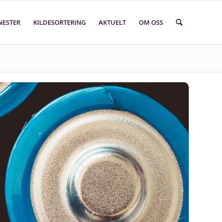
NESTER
KILDESORTERING
AKTUELT
OM OSS
Søk i faktasider