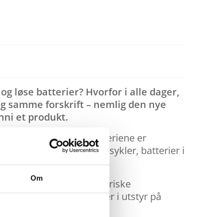
og løse batterier? Hvorfor i alle dager,
 og samme forskrift – nemlig den nye
nni et produkt.
iller ingen rolle om batteriene er
ltelefoner, batterier i elsykler, batterier i
Om
tene av eksempelvis elektriske
orholde seg til batterier i utstyr på