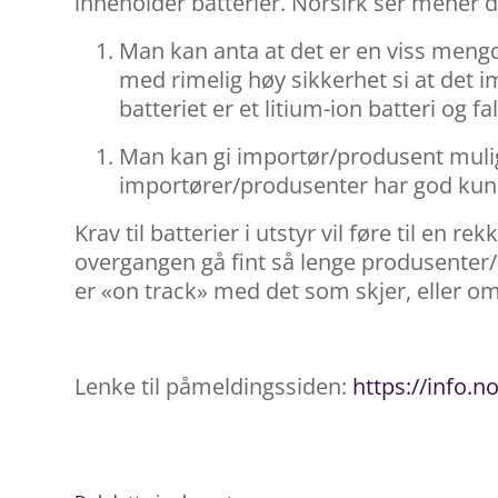
inneholder batterier. Norsirk ser mener 
Man kan anta at det er en viss mengd
med rimelig høy sikkerhet si at det i
batteriet er et litium-ion batteri og 
Man kan gi importør/produsent muligh
importører/produsenter har god kunns
Krav til batterier i utstyr vil føre til en 
overgangen gå fint så lenge produsenter
er «on track» med det som skjer, eller om
Lenke til påmeldingssiden:
https://info.n