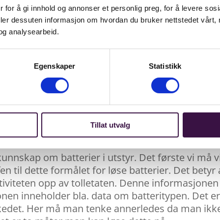
 for å gi innhold og annonser et personlig preg, for å levere sos
deler dessuten informasjon om hvordan du bruker nettstedet vårt,
slik at batteriet kan fjernes og erstattes av sl
og analysearbeid.
om utskiftbare batterier gjelder for hele batterie
tstyr og medisinsk utstyr. Det er også et unntak f
ets sikkerhet eller for å bevare dataintegritet. H
Egenskaper
Statistikk
ke kravet om utskiftbare batterier.
 reservedeler i minst 5 år etter at siste modell av
ttbrukere. Produktets programvare skal ikke hindr
Tillat utvalg
kunnskap om batterier i utstyr. Det første vi må 
en til dette formålet for løse batterier. Det betyr
iviteten opp av tolletaten. Denne informasjonen g
n inneholder bla. data om batteritypen. Det er d
rkedet. Her må man tenke annerledes da man ikke