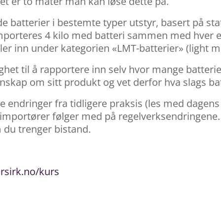
det er to måter man kan løse dette på.
e batterier i bestemte typer utstyr, basert på s
mporteres 4 kilo med batteri sammen med hver els
faller inn under kategorien «LMT-batterier» (light
et til å rapportere inn selv hvor mange batterie
kap om sitt produkt og vet derfor hva slags batt
rekke endringer fra tidligere praksis (les med dagen
/importører følger med på regelverksendringene.
 du trenger bistand.
orsirk.no/kurs