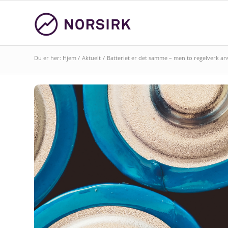
Du er her:
Hjem
/
Aktuelt
/
Batteriet er det samme – men to regelverk a