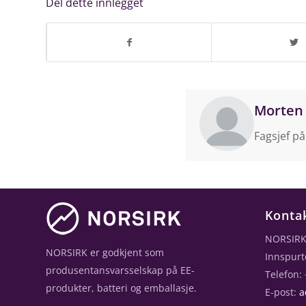
Del dette innlegget
Morten
Fagsjef på
Konta
NORSIRK
NORSIRK er godkjent som
Innspurt
produsentansvarsselskap på EE-
Telefon:
produkter, batteri og emballasje.
E-post:
a