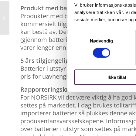
Vi bruker informasjonskapsler
Produkt med batteri
NORSIRK skal samle
analysere trafikken vår. Vi 
Produkter med batterier må være designet 
inn landbruksplast i
sosiale medier, annonsering 
kommersielt tilgjengelige verktøy. Kravet 
Elnesvågen
kan bestå av. Det er unntak på vanntett u
Samtykkevalg
(gjennom batteri) er nødvendig for produkt
Nødvendig
varer lenger enn produktet, så utløses ik
5 års tilgjengelighet
Batterier i utstyr må være tilgjengelig som
pris for uavhengige profesjonelle og slu
Ikke tillat
Rapporteringskrav
For NORSIRK vil det være viktig å ha god 
settes på markedet. I dag brukes tolltariff
importerer batterier så plukkes denne akt
produsentansvarsselskapene. Informasjone
over batterier i utstyr som settes på ma