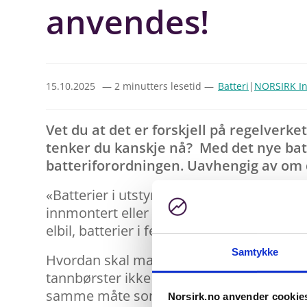
anvendes!
15.10.2025
— 2 minutters lesetid —
Batteri
|
NORSIRK In
Vet du at det er forskjell på regelverke
tenker du kanskje nå? Med det nye batte
batteriforordningen. Uavhengig av om de
«Batterier i utstyr» er altså et begrep so
innmontert eller løst, kravene gjelder. Batt
elbil, batterier i ferger, osv.
Samtykke
Hvordan skal man forholde seg til at det n
tannbørster ikke har vært omfattet av tid
samme måte som for løse batterier.
Norsirk.no anvender cookie