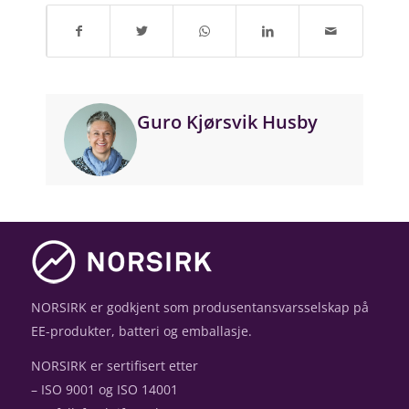
Guro Kjørsvik Husby
NORSIRK er godkjent som produsentansvarsselskap på
EE-produkter, batteri og emballasje.
NORSIRK er sertifisert etter
– ISO 9001 og ISO 14001