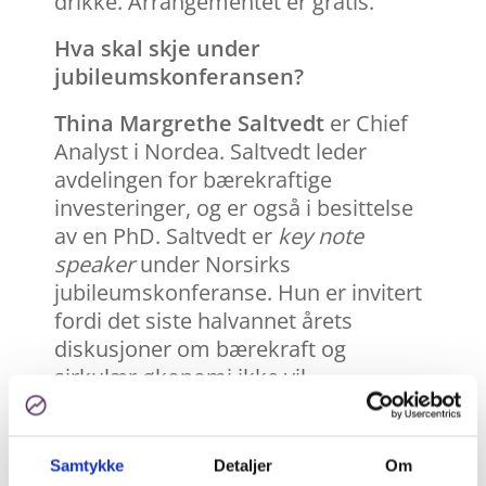
drikke. Arrangementet er gratis.
Hva skal skje under
jubileumskonferansen?
Thina Margrethe Saltvedt
er Chief
Analyst i Nordea. Saltvedt leder
avdelingen for bærekraftige
investeringer, og er også i besittelse
av en PhD. Saltvedt er
key note
speaker
under Norsirks
jubileumskonferanse. Hun er invitert
fordi det siste halvannet årets
diskusjoner om bærekraft og
sirkulær økonomi ikke vil
materialisere seg uten at økonomien
er ivaretatt. Arbeidstittel til nå er
«show me the money» og det blir
Samtykke
Detaljer
Om