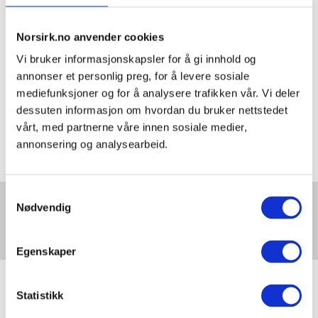
spennende å høre hvor Saltvedt
mener veien går videre de neste
årene.
Norsirk.no anvender cookies
Vi bruker informasjonskapsler for å gi innhold og
Ellen Hambro
leder i dag
annonser et personlig preg, for å levere sosiale
Miljødirektoratet i Norge, hvor
mediefunksjoner og for å analysere trafikken vår. Vi deler
Norsirk rapporterer alle
dessuten informasjon om hvordan du bruker nettstedet
innsamlingstall og
vårt, med partnerne våre innen sosiale medier,
gjenvinningsresultater. For 21 år
annonsering og analysearbeid.
siden, førte hun Avfallsforskriftens
kapittel 1 i pennen, nettopp om
Samtykkevalg
produsentansvar på EE-produkter. Vi
Bærekraftig gjenbruk
Nødvendig
er godt fornøyd med å få en digital
og arbeidsinkludering
jubileumshilsen fra en av de mest
på Trendkonferanse
sentrale personene for vårt virke.
Egenskaper
Styreformann i Norsirk gjennom 20
Statistikk
år, advokat
Bjørn Stordrange
, vil