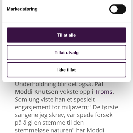
oppsummere hva som har vært de
store milepælene i de årene som har
Markedsføring
gått, og det vil bli en bolk om
Norsirks siste samarbeidsprosjekt;
sosial innovasjon og
Tillat alle
arbeidsinkludering.
Jim Puckett
fra
Basel Action Network, en sentral
Tillat utvalg
skikkelse i kampen mot ulovlig
eksport av miljøfarlig avfall til u-land
har og en hilsen.
Ikke tillat
Underholdning blir det også.
Pål
Moddi Knutsen
vokste opp i
Troms
.
Som ung viste han et spesielt
engasjement for miljøvern; "De første
sangene jeg skrev, var spede forsøk
på å gi en stemme til den
stemmeløse naturen" har Moddi