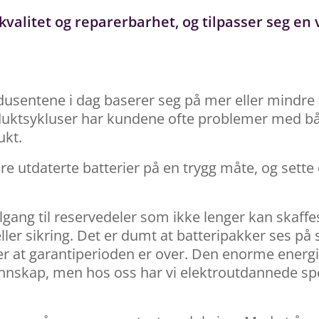
valitet og reparerbarhet, og tilpasser seg en 
usentene i dag baserer seg på mer eller mindre 
duktsykluser har kundene ofte problemer med bå
ukt.
ere utdaterte batterier på en trygg måte, og sette
tilgang til reservedeler som ikke lenger kan skaff
ller sikring. Det er dumt at batteripakker ses p
ter at garantiperioden er over. Den enorme ener
nskap, men hos oss har vi elektroutdannede spesi