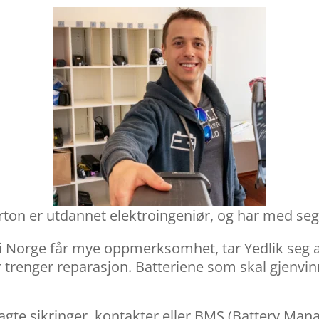
ton er utdannet elektroingeniør, og har med seg
 Norge får mye oppmerksomhet, tar Yedlik seg av
ler trenger reparasjon. Batteriene som skal gjenv
elagte sikringer, kontakter eller BMS (Battery Ma