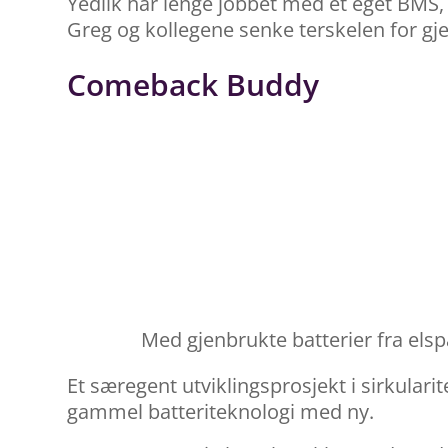
Yedlik har lenge jobbet med et eget BMS,
Greg og kollegene senke terskelen for gj
Comeback Buddy
Med gjenbrukte batterier fra els
Et særegent utviklingsprosjekt i sirkularite
gammel batteriteknologi med ny.