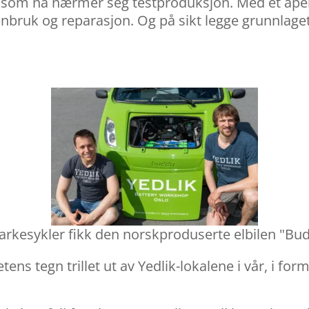
 som nå nærmer seg testproduksjon. Med et åpent 
enbruk og reparasjon. Og på sikt legge grunnlage
parkesykler fikk den norskproduserte elbilen "Bud
tens tegn trillet ut av Yedlik-lokalene i vår, i fo