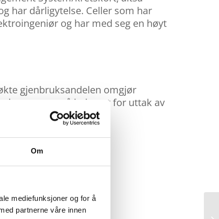
og har dårligytelse. Celler som har
elektroingeniør og har med seg en høyt
n økte gjenbruksandelen omgjør
ngden, men også behovet for uttak av
Om
iale mediefunksjoner og for å
 med partnerne våre innen