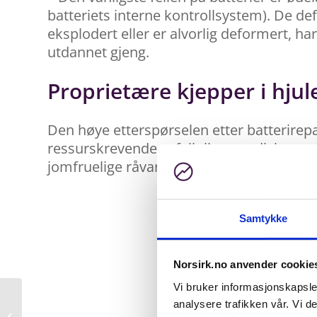
batteriets interne kontrollsystem). De de
eksplodert eller er alvorlig deformert, ha
utdannet gjeng.
Proprietære kjepper i hjul
Den høye etterspørselen etter batterirep
ressurskrevende avfall til en verdiskape
jomfruelige råvarer.
Samtykke
Norsirk.no anvender cookie
Vi bruker informasjonskapsler
analysere trafikken vår. Vi 
Høringsmøte om