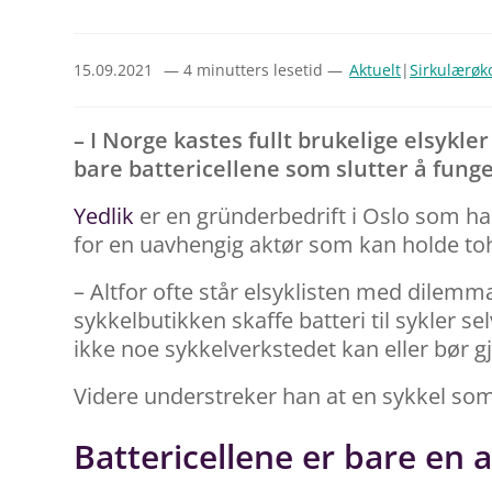
15.09.2021
— 4 minutters lesetid —
Aktuelt
|
Sirkulærø
– I Norge kastes fullt brukelige elsykle
bare battericellene som slutter å funge
Yedlik
er en gründerbedrift i Oslo som har
for en uavhengig aktør som kan holde toh
– Altfor ofte står elsyklisten med dilemma
sykkelbutikken skaffe batteri til sykler s
ikke noe sykkelverkstedet kan eller bør gj
Videre understreker han at en sykkel som 
Battericellene er bare en a