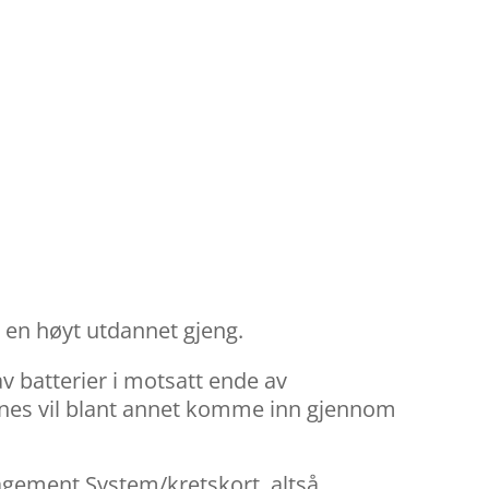
 en høyt utdannet gjeng.
 batterier i motsatt ende av
innes vil blant annet komme inn gjennom
nagement System/kretskort, altså