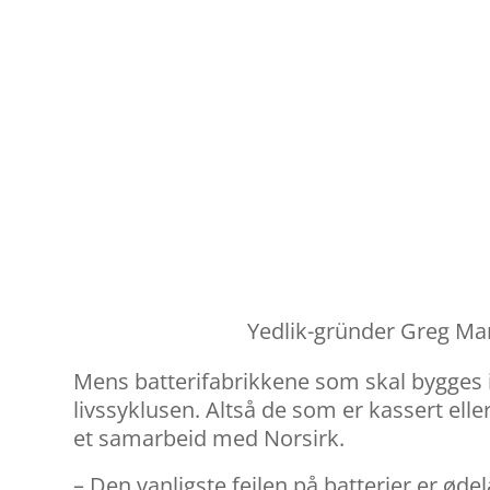
Yedlik-gründer Greg Mar
Mens batterifabrikkene som skal bygges i
livssyklusen. Altså de som er kassert el
et samarbeid med Norsirk.
– Den vanligste feilen på batterier er ød