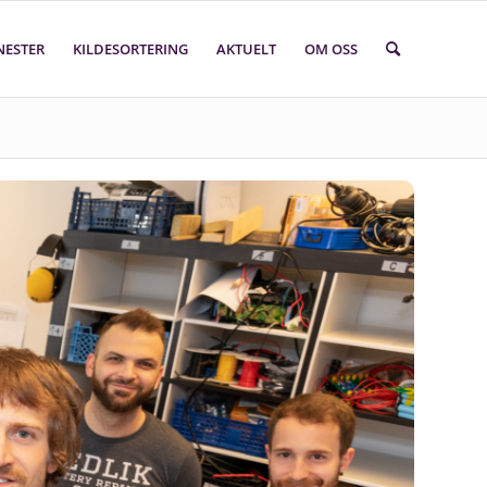
NESTER
KILDESORTERING
AKTUELT
OM OSS
Søk i faktasider