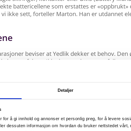
fekte battericellene som erstattes er «oppbrukt» 
r vi ikke sett, forteller Marton. Han er utdannet 
ene
arasjoner beviser at Yedlik dekker et behov. De
nde innsatsfaktor. Ikke bare reduseres avfallsme
Detaljer
s
 for å gi innhold og annonser et personlig preg, for å levere sos
deler dessuten informasjon om hvordan du bruker nettstedet vårt,