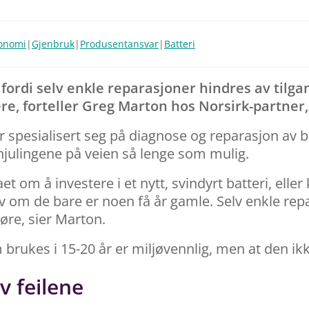
konomi
|
Gjenbruk
|
Produsentansvar
|
Batteri
r fordi selv enkle reparasjoner hindres av tilg
re, forteller Greg Marton hos Norsirk-partner,
 spesialisert seg på diagnose og reparasjon av b
julingene på veien så lenge som mulig.
et om å investere i et nytt, svindyrt batteri, elle
elv om de bare er noen få år gamle. Selv enkle re
øre, sier Marton.
brukes i 15-20 år er miljøvennlig, men at den ikk
v feilene