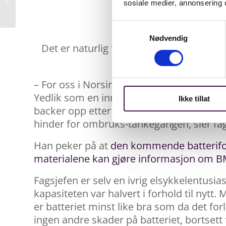
sosiale medier, annonsering 
produsentansvarsordningen
Samtykkevalg
Nødvendig
Det er naturlig for Norsirk å bidra til å
– For oss i Norsirk er det naturlig å bidra
Yedlik som en innovativ aktør med en un
Ikke tillat
backer opp etter beste evne. Selv om en d
hinder for ombruks-tankegangen, sier fag
Han peker på at
den kommende batteriforo
materialene kan gjøre informasjon om BMS
Fagsjefen er selv en ivrig elsykkelentusias
kapasiteten var halvert i forhold til nytt.
er batteriet minst like bra som da det forl
ingen andre skader på batteriet, bortsett