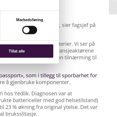
Markedsføring
ruk av kasserte batterier, sier fagsjef på
 gjenbruk av kasserte batterier. Vi ser på
ngelsene forenkles og bransjeaktørene
Tillat alle
t fortsatt noen som har en tilnærming til
ssport», som i tillegg til sporbarhet for
ere å gjenbruke komponenter.
eri hos Yedlik. Diagnosen var at
 brukte battericeller med god helsetilstand)
il 23 % økning fra original ytelse. Det var
l bruksslitasje.