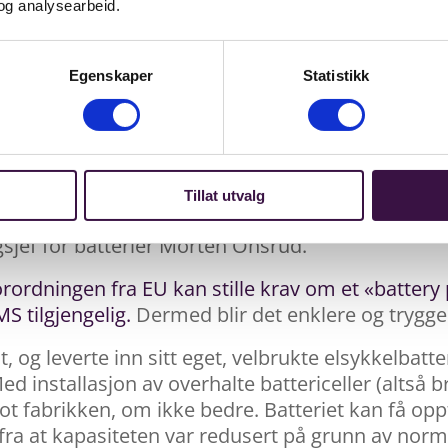
og analysearbeid.
Egenskaper
Statistikk
 utvikle bærekraftige forretningsmodeller for gjenb
batteri i Norsirk, Morten Onsrud.
 til å utvikle bærekraftige forretningsmodeller for
ik spisskompetanse, som fortjener at rammebeti
Tillat utvalg
el produsenter beveger seg i riktig retning, er de
sjef for batterier Morten Onsrud.
rdningen fra EU kan stille krav om et «battery pa
 tilgjengelig.
Dermed blir det enklere og trygg
t, og leverte inn sitt eget, velbrukte elsykkelbatt
 Med installasjon av overhalte battericeller (altså
ot fabrikken, om ikke bedre. Batteriet kan få oppt
 fra at kapasiteten var redusert på grunn av norma