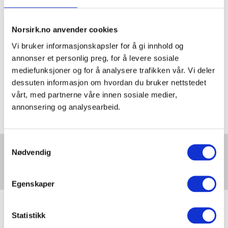
NORSIRK er stolt over å ha en så
fremoverlent partner som Power.
Norsirk.no anvender cookies
Deres satsning på pant gjennom
RePower sørger for økt innlevering av
Vi bruker informasjonskapsler for å gi innhold og
produkter som tidligere ble liggende i
annonser et personlig preg, for å levere sosiale
mediefunksjoner og for å analysere trafikken vår. Vi deler
skuffer og skap.
dessuten informasjon om hvordan du bruker nettstedet
- Produktene blir vurdert av Power og
vårt, med partnerne våre innen sosiale medier,
deres samarbeidspartnere for om de
annonsering og analysearbeid.
egner seg for ombruk, eller om de
skal sendes til materialgjenvinning.
Samtykkevalg
På denne måten settes flere
Nødvendig
NORSIRK på Scanpack
produkter ut i markedet som
2024
ombruksprodukter, noe vi er veldig
Egenskaper
glade for, sier Idar Haslerud, fagsjef
på EE i NORSIRK.
Statistikk
Som produsentansvarsselskap er det