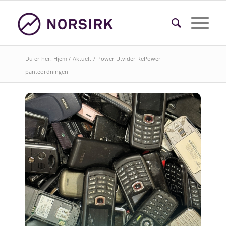
Du er her:
Hjem
/
Aktuelt
/
Power Utvider RePower-
panteordningen
Søk i faktasider