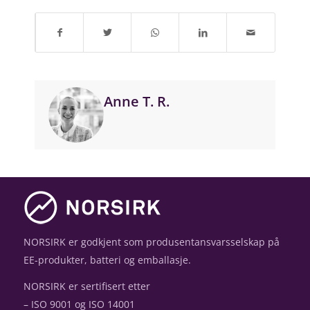
Anne T. R.
NORSIRK er godkjent som produsentansvarsselskap på
EE-produkter, batteri og emballasje.
NORSIRK er sertifisert etter
– ISO 9001 og ISO 14001