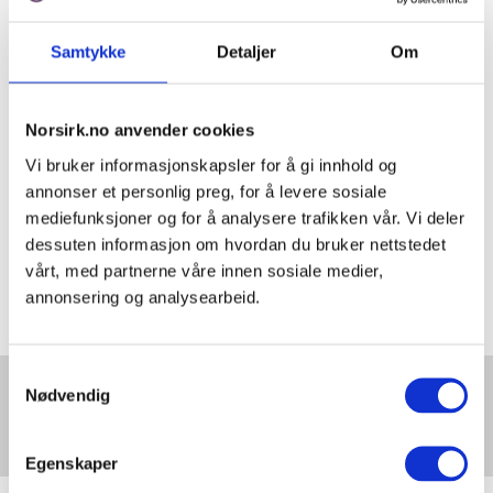
finnes i norske havområder, men:
Rapporten viser at mineraler fra
Samtykke
Detaljer
Om
havbunnen uansett vil komme for
sent til å bidra til det grønne skiftet,
som trenger mineraler for å kunne
Norsirk.no anvender cookies
skalere opp fornybare løsninger
Vi bruker informasjonskapsler for å gi innhold og
innen 2040. I dag er det ingen land
annonser et personlig preg, for å levere sosiale
som utvinner havbunnsmineraler, og
mediefunksjoner og for å analysere trafikken vår. Vi deler
den nødvendige teknologien er ennå i
dessuten informasjon om hvordan du bruker nettstedet
startgropa. Ifølge Olje- og
vårt, med partnerne våre innen sosiale medier,
energidepartementets
annonsering og analysearbeid.
konsekvensutredning kan gruvedrift
på havbunnen tidligst iverksettes i
Samtykkevalg
2035 – hvis det i det hele tatt er
Nødvendig
Er du vår nye
mulig.
forretningsutvikler?
Les om Georg Riekeles som
Egenskaper
mener at Norge må bidra med