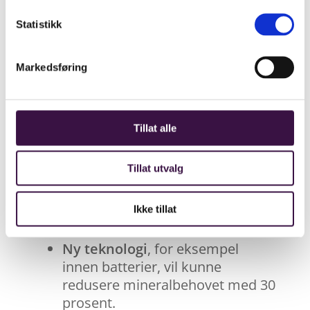
jomfruelige ressurser
Statistikk
Teknologi og
Markedsføring
sirkulære løsninger minsker
behovet
Tillat alle
Tillat utvalg
Det er en rekke utviklingstrekk som
bidrar til reduksjonen i behovet for
Ikke tillat
jomfruelige råvarer:
Ny teknologi
, for eksempel
innen batterier, vil kunne
redusere mineralbehovet med 30
prosent.