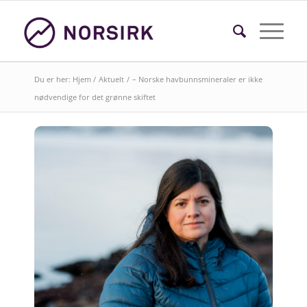
Du er her:
Hjem
/
Aktuelt
/
– Norske havbunnsmineraler er ikke
nødvendige for det grønne skiftet
Søk i faktasider