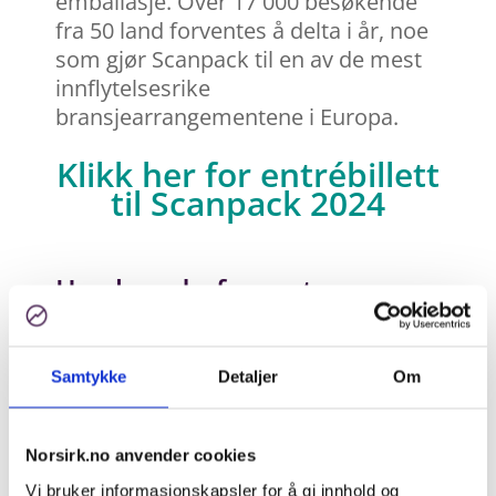
emballasje. Over 17 000 besøkende
fra 50 land forventes å delta i år, noe
som gjør Scanpack til en av de mest
innflytelsesrike
bransjearrangementene i Europa.
Klikk her for entrébillett
til Scanpack 2024
Hva kan du forvente
messen?
Selv om det er første gang NORSIRK
Samtykke
Detaljer
Om
har egen stand, har selskapet deltatt
flere ganger tidligere sammen med
den svenske partneren TMR, som nå
Norsirk.no anvender cookies
er en del av Nordic PRO-samarbeidet.
Vi bruker informasjonskapsler for å gi innhold og