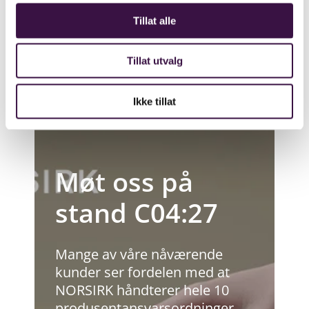
bærekraftig emballasje og sirkulær
Tillat alle
økonomi, i tillegg til våre 10
produsentansvarsordninger.
Tillat utvalg
Ikke tillat
Møt oss på
stand C04:27
Mange av våre nåværende
kunder ser fordelen med at
NORSIRK håndterer hele 10
produsentansvarsordninger,