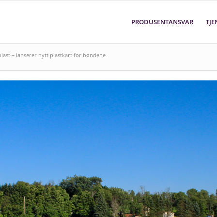
PRODUSENTANSVAR
TJE
last – lanserer nytt plastkart for bøndene