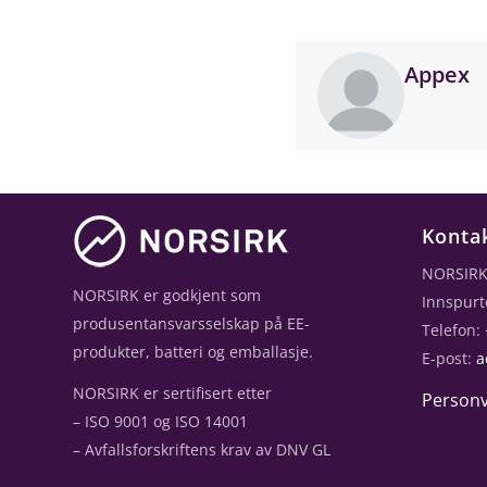
Appex
Konta
NORSIRK
NORSIRK er godkjent som
Innspurt
produsentansvarsselskap på EE-
Telefon:
produkter, batteri og emballasje.
E-post:
a
NORSIRK er sertifisert etter
Personv
– ISO 9001 og ISO 14001
– Avfallsforskriftens krav av DNV GL