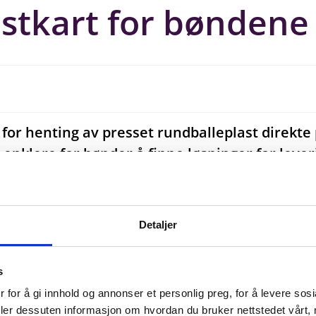
astkart for bøndene
for henting av presset rundballeplast direkte 
 enklere for bønder å finne løsninger for lever
lokale mottak, mobile innsamlingsdager og andre til
oversiktlig hverdag når ulike typer landbruksplast ska
Detaljer
 bonden å gjøre rett. Med det nye kartet får næringen f
s
 enten det gjelder rundballeplast, storsekker eller an
 for å gi innhold og annonser et personlig preg, for å levere sos
deler dessuten informasjon om hvordan du bruker nettstedet vårt,