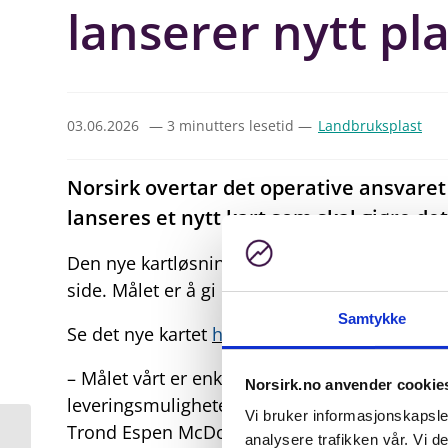
lanserer nytt pl
03.06.2026
— 3 minutters lesetid —
Landbruksplast
Norsirk overtar det operative ansvaret 
lanseres et nytt kart som skal gjøre det
Den nye kartløsningen samler oversikt over 
side. Målet er å gi bonden en enklere og mer 
Samtykke
Se det nye kartet
her
.
– Målet vårt er enkelt: Det skal være lett for
Norsirk.no anvender cookie
leveringsmuligheter for ulike plastfraksjoner,
Vi bruker informasjonskapsler
Trond Espen McDonald Bygland i Norsirk.
analysere trafikken vår. Vi 
NORSIRK og BEWI