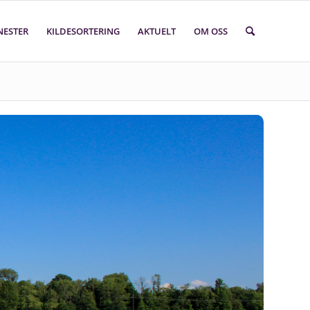
NESTER
KILDESORTERING
AKTUELT
OM OSS
Søk i faktasider