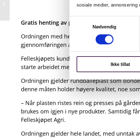
sosiale medier, annonsering 
inngår viktig samarbeid
Samtykkevalg
Gratis henting av presset rundballeplast
Nødvendig
Ordningen med henting av presset rundballepl
gjennomføringen av hentingen.
Felleskjøpets kunder har denne våren blitt in
Ikke tillat
starte arbeidet med å hente inn plasten ute 
Ordningen gjelder rundballeplast som bonden 
denne måten holder høyere kvalitet, noe som
– Når plasten ristes rein og presses på gården
brukes om igjen i nye produkter. Samtidig får
Felleskjøpet Agri.
Ordningen gjelder hele landet, med unntak av