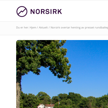
Du er her:
Hjem
/
Aktuelt
/
Norsirk overtar henting av presset rundballep