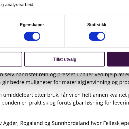
og analysearbeid.
Egenskaper
Statistikk
ast på gård videreføres i 2026, men det er nå Norsir
vitert til å melde inn presset rundballeplast for hen
Tillat utvalg
på gårdene.
selv har ristet rein og presset i baller ved hjelp av
 gir bedre muligheter for materialgjenvinning og pro
 umiddelbart etter bruk, får vi en helt annen kvalitet
 bonden en praktisk og forutsigbar løsning for leveri
 Agder, Rogaland og Sunnhordaland hvor Felleskjøpet