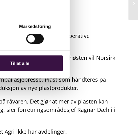
Markedsføring
k som får ansvar for den operative
ting. Framover sommeren og høsten vil Norsirk
Tillat alle
 emballasjepresse. Plast som håndteres på
duksjon av nye plastprodukter.
 på råvaren. Det gjør at mer av plasten kan
ng, sier forretningsområdesjef Ragnar Dæhli i
 Agri ikke har avdelinger.