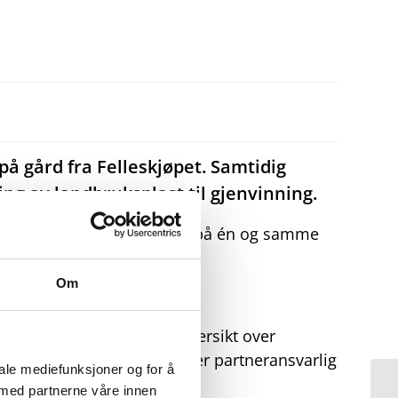
på gård fra Felleskjøpet. Samtidig
ing av landbruksplast til gjenvinning.
gjengelige leveringspunkter på én og samme
l leveres inn.
Om
or første gang en samlet oversikt over
dre typer landbruksplast, sier partneransvarlig
iale mediefunksjoner og for å
 med partnerne våre innen