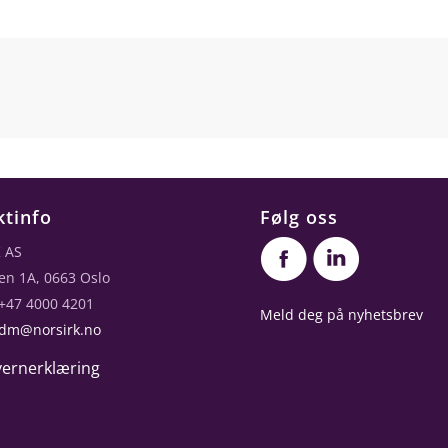
ktinfo
Følg oss
 AS
en 1A, 0663 Oslo
 +47 4000 4201
Meld deg på nyhetsbrev
dm@norsirk.no
ernerklæring