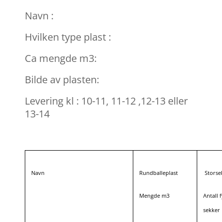
Navn :
Hvilken type plast :
Ca mengde m3:
Bilde av plasten:
Levering kl : 10-11, 11-12 ,12-13 eller
13-14
Navn
Rundballeplast
Storse
Mengde m3
Antall f
sekker