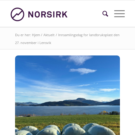
Du er her:
Hjem
/
Aktuelt
/
Innsamlingsdag for landbruksplast den
27. november i Lensvik
Søk i faktasider