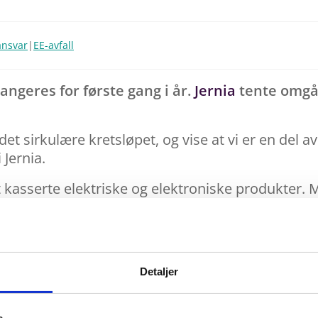
ansvar
|
EE-avfall
angeres for første gang i år.
Jernia
tente omgåe
i det sirkulære kretsløpet, og vise at vi er en del 
 Jernia.
t kasserte elektriske og elektroniske produkter.
ning av EE-avfall, kan videreforedle og selge he
t med Revac er at de gjør om en så stor del av av
a det kommer inn som hele kaffetraktere og vaffeljer
lare for videresalg. Det var nyttig å se med egne 
Detaljer
en Karlsen, administrerende direktør i Jernia.