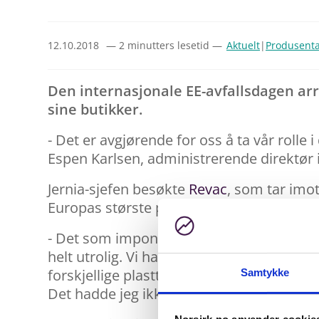
12.10.2018
— 2 minutters lesetid —
Aktuelt
|
Produsent
Den internasjonale EE-avfallsdagen arr
sine butikker.
- Det er avgjørende for oss å ta vår rolle 
Espen Karlsen, administrerende direktør i
Jernia-sjefen besøkte
Revac
, som tar imo
Europas største på behandling og gjenvin
- Det som imponerer og overrasker meg mes
helt utrolig. Vi har fått følge avfallet fr
forskjellige plasttyper og metaller står k
Samtykke
Det hadde jeg ikke forestilt meg, sier Esp