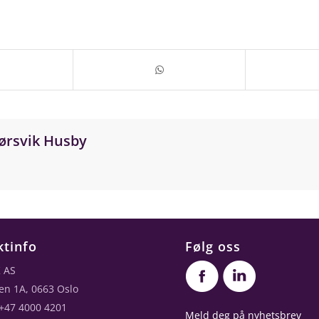
ørsvik Husby
ktinfo
Følg oss
 AS
en 1A, 0663 Oslo
 +47 4000 4201
Meld deg på nyhetsbrev