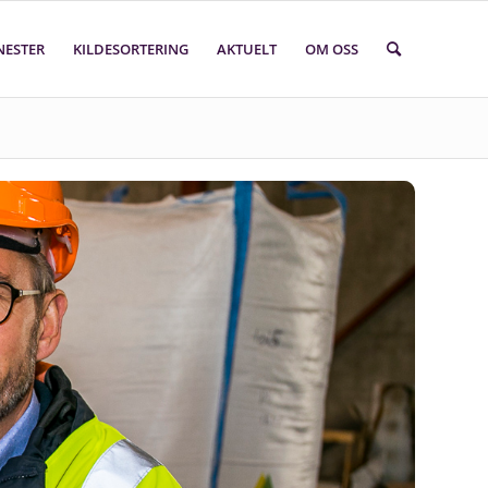
NESTER
KILDESORTERING
AKTUELT
OM OSS
Søk i faktasider