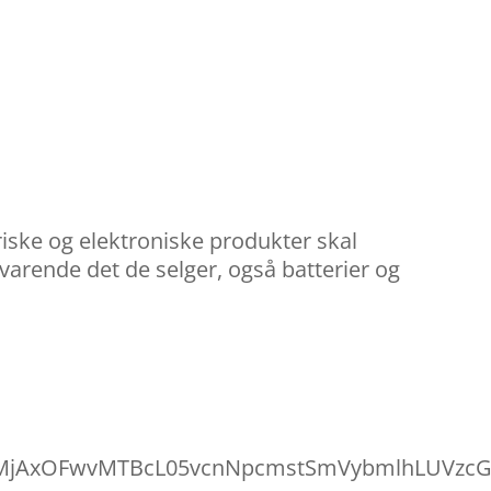
iske og elektroniske produkter skal
svarende det de selger, også batterier og
jAxOFwvMTBcL05vcnNpcmstSmVybmlhLUVzcGVuS