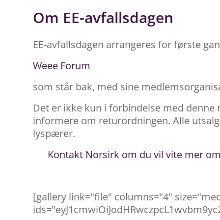
Om EE-avfallsdagen
EE-avfallsdagen arrangeres for første gan
Weee Forum
som står bak, med sine medlemsorganisas
Det er ikke kun i forbindelse med denne 
informere om returordningen. Alle utsalgs
lyspærer.
Kontakt Norsirk om du vil vite mer om
[gallery link="file" columns="4" size="m
ids="eyJ1cmwiOiJodHRwczpcL1wvbm9yc