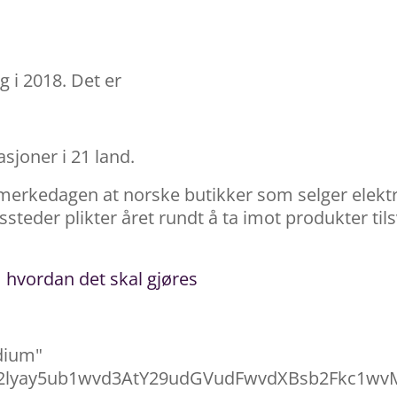
g i 2018. Det er
joner i 21 land.
merkedagen at norske butikker som selger elektr
steder plikter året rundt å ta imot produkter til
 hvordan det skal gjøres
edium"
2lyay5ub1wvd3AtY29udGVudFwvdXBsb2Fkc1wvM