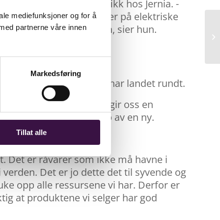
ngen EE-avfallsdagen fikk hos Jernia. -
lant annet panteordninger på elektriske
iale mediefunksjoner og for å
ktig jobb med informasjon, sier hun.
 med partnerne våre innen
Markedsføring
de 139 butikkene kjeden har landet rundt.
al vi være med på!» Dagen gir oss en
ed pant på drill ved kjøp av en ny.
Tillat alle
det. Det er råvarer som ikke må havne i
 verden. Det er jo dette det til syvende og
ke opp alle ressursene vi har. Derfor er
viktig at produktene vi selger har god