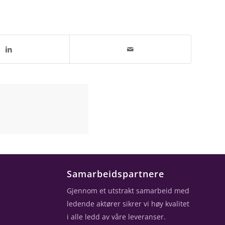
Samarbeidspartnere
Gjennom et utstrakt samarbeid med
ledende aktører sikrer vi høy kvalitet
i alle ledd av våre leveranser.