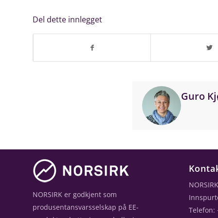
Del dette innlegget
Guro Kj
Konta
NORSIRK
NORSIRK er godkjent som
Innspurt
produsentansvarsselskap på EE-
Telefon: