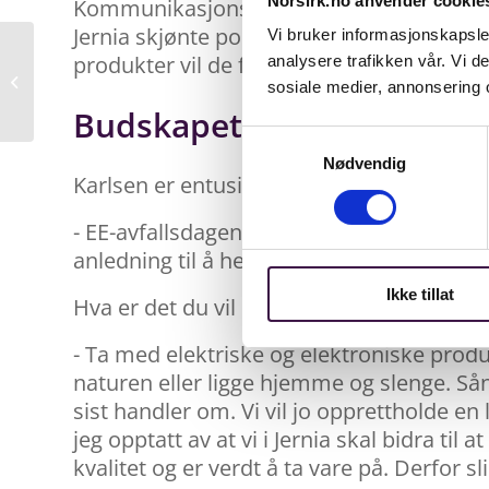
Norsirk.no anvender cookie
Kommunikasjonsdirektør hos Norsirk, Guro
Jernia skjønte poenget med én gang, og h
Vi bruker informasjonskapsler
produkter vil de få inn mye avfall, og i 
analysere trafikken vår. Vi 
Innovasjon for å hente
sosiale medier, annonsering 
ut større verdier
Budskapet
Samtykkevalg
Nødvendig
Karlsen er entusiastisk når han snakker o
- EE-avfallsdagen er et fantastisk tiltak, 
anledning til å heve den fanen høyt, så v
Ikke tillat
Hva er det du vil si til Jernia-kundene me
- Ta med elektriske og elektroniske produkt
naturen eller ligge hjemme og slenge. Sånn
sist handler om. Vi vil jo opprettholde e
jeg opptatt av at vi i Jernia skal bidra til
kvalitet og er verdt å ta vare på. Derfor sl