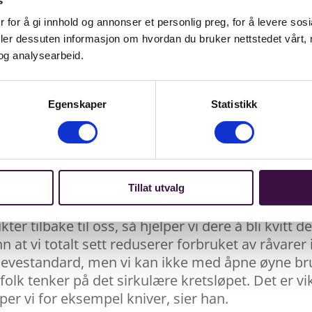
s
 K. Husby er glad for den umiddelbare oppslutni
ar jobba knallhardt fram mot 13. oktober. Med b
 for å gi innhold og annonser et personlig preg, for å levere sos
sin daglige kontakt med kundene kan gjør de en vi
deler dessuten informasjon om hvordan du bruker nettstedet vårt,
og analysearbeid.
Egenskaper
Statistikk
m «International E-waste Day», som blir synlig i 
og det var ikke vanskelig for oss å si at «Dette sk
i bruker den i butikk, blant annet med kampanje m
Tillat utvalg
d deltagelsen?
er tilbake til oss, så hjelper vi dere å bli kvitt 
 at vi totalt sett reduserer forbruket av råvarer i
n levestandard, men vi kan ikke med åpne øyne bru
 at folk tenker på det sirkulære kretsløpet. Det er 
iper vi for eksempel kniver, sier han.