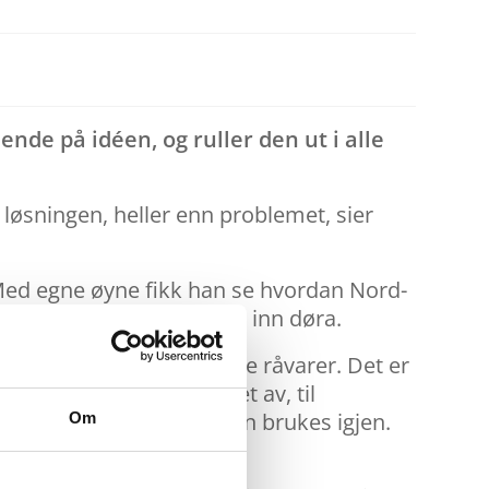
nde på idéen, og ruller den ut i alle
av løsningen, heller enn problemet, sier
 Med egne øyne fikk han se hvordan Nord-
le 87% av alt som kommer inn døra.
fallet til nye, verdifulle råvarer. Det er
n og får ledningen klippet av, til
øyne at så godt som alt kan brukes igjen.
Om