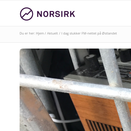
Du er her:
Hjem
/
Aktuelt
/
I dag slukker FM-nettet på Østlandet