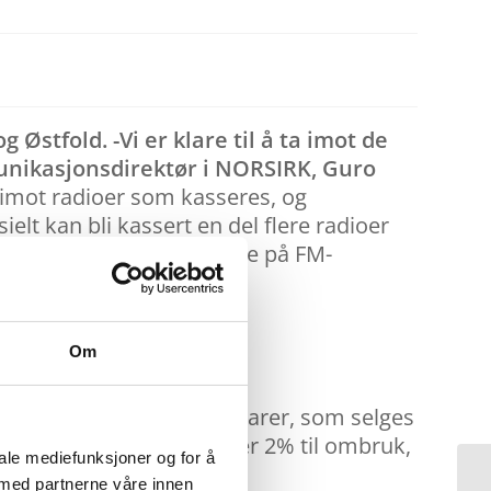
 Østfold. -Vi er klare til å ta imot de
unikasjonsdirektør i NORSIRK, Guro
ta imot radioer som kasseres, og
lt kan bli kassert en del flere radioer
med EE-avfall, og ser ikke på FM-
Om
 radioer blir til nye råvarer, som selges
eres avfallsstrømmer, ender 2% til ombruk,
iale mediefunksjoner og for å
 med partnerne våre innen