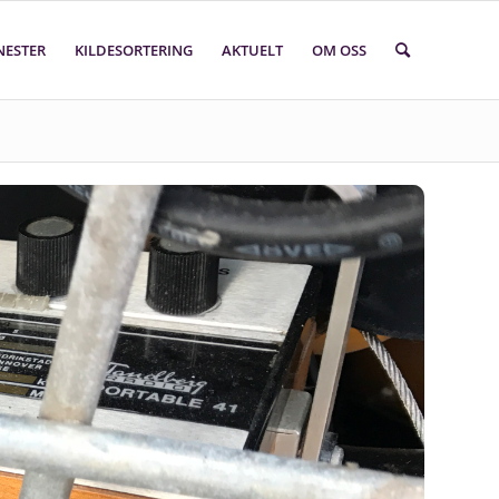
NESTER
KILDESORTERING
AKTUELT
OM OSS
Søk i faktasider