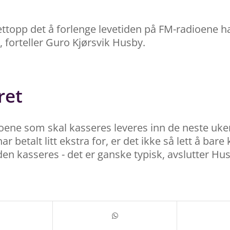
ettopp det å forlenge levetiden på FM-radioene ha
 forteller Guro Kjørsvik Husby.
ret
oene som skal kasseres leveres inn de neste ukene
r betalt litt ekstra for, er det ikke så lett å bar
 den kasseres - det er ganske typisk, avslutter Hu