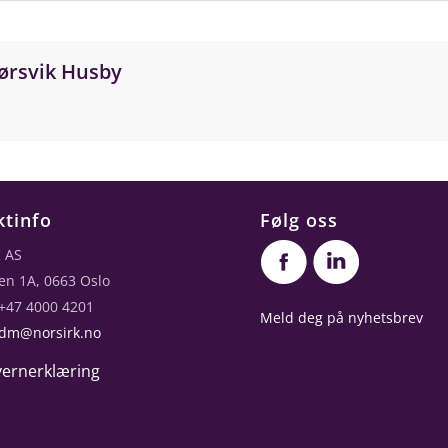
ørsvik Husby
ktinfo
Følg oss
 AS
en 1A, 0663 Oslo
 +47 4000 4201
Meld deg på nyhetsbrev
dm@norsirk.no
ernerklæring