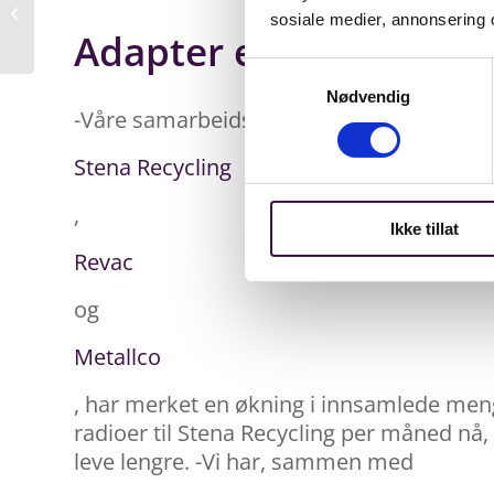
Klargjør for store
sosiale medier, annonsering 
kunder
Adapter en mulighet til
Samtykkevalg
Nødvendig
-Våre samarbeidspartnere,
Stena Recycling
,
Ikke tillat
Revac
og
Metallco
, har merket en økning i innsamlede men
radioer til Stena Recycling per måned nå
leve lengre. -Vi har, sammen med