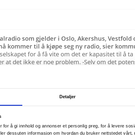
lradio som gjelder i Oslo, Akershus, Vestfold og
å kommer til å kjøpe seg ny radio, sier komm
selskapet for å få vite om det er kapasitet til å 
t det ikke er noe problem. -Selv om det potensie
rtnere godt vant med å håndtere store tonnasjer 
 forsikrer Husby.
ent
Detaljer
seres er svært høy. Plasten og metallene i gamle
s
tistikk viser at for alt EE-avfall som havner i d
 for å gi innhold og annonser et personlig preg, for å levere sos
gjenvinning og 5% på deponi/destrueres.
deler dessuten informasjon om hvordan du bruker nettstedet vårt,