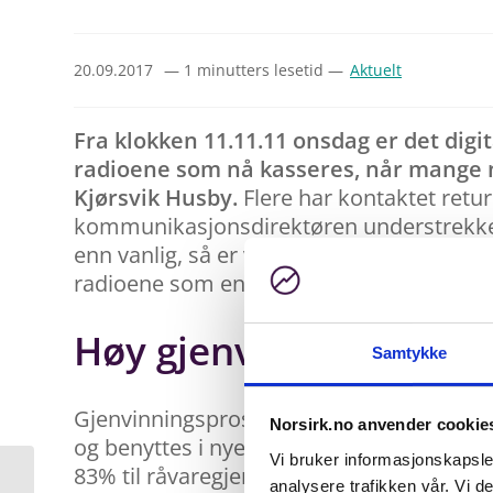
20.09.2017
— 1 minutters lesetid —
Aktuelt
Fra klokken 11.11.11 onsdag er det digita
radioene som nå kasseres, når mange n
Kjørsvik Husby.
Flere har kontaktet retur
kommunikasjonsdirektøren understrekker a
enn vanlig, så er vi og våre samarbeidspa
radioene som en stor logistikkutfordring,
Høy gjenvinningspros
Samtykke
Gjenvinningsprosentene på radioer som kas
Norsirk.no anvender cookie
og benyttes i nye produkter. NORSIRKs sta
Vi bruker informasjonskapsler
83% til råvaregjenvinning, 10% til energi
analysere trafikken vår. Vi 