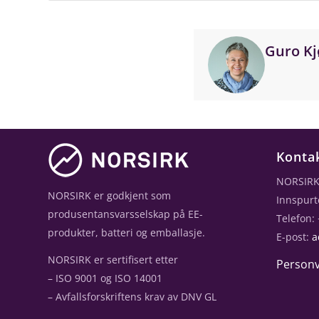
Guro Kj
Konta
NORSIRK
NORSIRK er godkjent som
Innspurt
produsentansvarsselskap på EE-
Telefon:
produkter, batteri og emballasje.
E-post:
a
NORSIRK er sertifisert etter
Personv
– ISO 9001 og ISO 14001
– Avfallsforskriftens krav av DNV GL