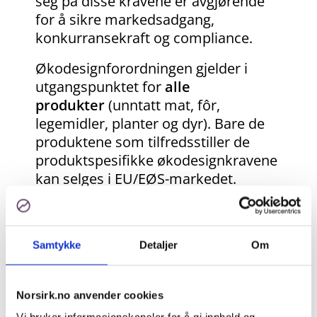
seg på disse kravene er avgjørende
for å sikre markedsadgang,
konkurransekraft og compliance.
Økodesignforordningen gjelder i
utgangspunktet for
alle
produkter
(unntatt mat, fôr,
legemidler, planter og dyr). Bare de
produktene som tilfredsstiller de
produktspesifikke økodesignkravene
kan selges i EU/EØS-markedet.
EU-kommisjonen utarbeider
forløpende konkrete økodesignkrav
til ulike typer produkter. De
Samtykke
Detaljer
Om
prioriterte produktgruppene som
først vil få økodesignkrav
Norsirk.no anvender cookies
er
tekstiler, møbler, dekk,