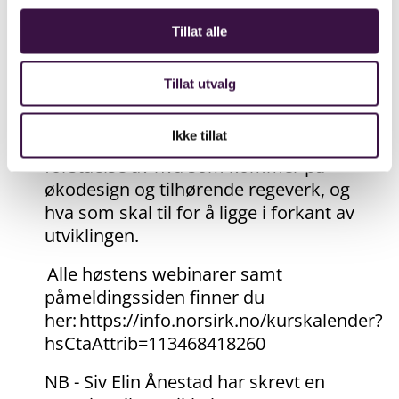
med tilhørende regelverk
Tillat alle
Hvordan man kan forberede seg
på kravene som kommer for å få
Tillat utvalg
et konkurransefortrinn
Ikke tillat
Deltakere vil sitte igjen med en bedre
forståelse av hva som kommer på
økodesign og tilhørende regeverk, og
hva som skal til for å ligge i forkant av
utviklingen.
Alle høstens webinarer samt
påmeldingssiden finner du
her:
https://info.norsirk.no/kurskalender?
hsCtaAttrib=113468418260
NB - Siv Elin Ånestad har skrevt en