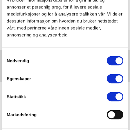
madrasser, stål & jern og
Vi bruker informasjonskapsler for å gi innhold og
annonser et personlig preg, for å levere sosiale
aluminium.
I tillegg kommer det krav
mediefunksjoner og for å analysere trafikken vår. Vi deler
til
reparerbarhet
som vil gjelde for
dessuten informasjon om hvordan du bruker nettstedet
noen typer produkter, som
vårt, med partnerne våre innen sosiale medier,
elektronikk og
annonsering og analysearbeid.
husholdningsprodukter. Disse
produktspesifikke kravene vil tre i
kraft forløpende frem mot 2029.
Samtykkevalg
Hva dekker
Nødvendig
I webinaret "økodesign og nytt
miljøgebyrene – og
veien videre
regelverk " er det dette tema som
Egenskaper
står på agendaen. Vi skal se på:
Hva vet vi så langt om
Statistikk
økodesignkrav som kommer på
tekstil og ee-produkter
Markedsføring
Hvordan virker
økodesignforordningen sammen