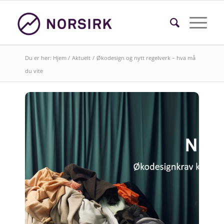
Du er her:
Hjem
/
Aktuelt
/
Økodesign og nytt regelverk – hva må
du vite
Søk i faktasider